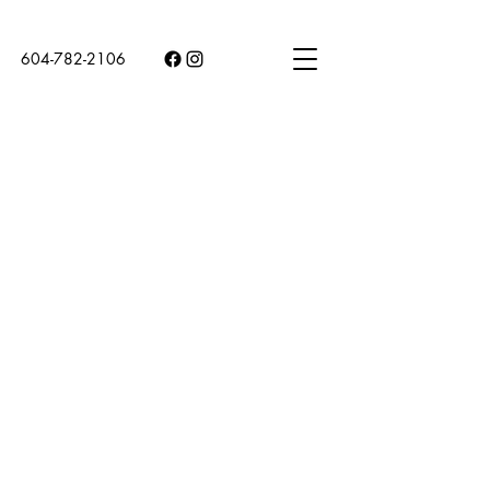
604-782-2106
VERKAUFT von Amin
Lahijani
Vertrauen Sie meiner Erfahrung!
Sehen Sie sich die Anzahl meiner
VERKAUFTEN Produkte an!